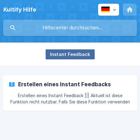
Kultify Hilfe
Instant Feedback
Erstellen eines Instant Feedbacks
Erstellen eines Instant Feedback ||| Aktuell ist diese
Funktion nicht nutzbar. Falls Sie diese Funktion verwenden
möchten, wenden Sie sich bitte an Kultify. || Was ist das
Instant Feedback? || Das Instant Feedback ist dazu da,
schnelles Feedback zu wenigen Fragen zu erhalten.
Vorgehen Wählen Sie Instant Feedback im Menü auf der
linken Seite und geben Sie einen Titel und ggf. eine
Beschreibung für das Feedback ein. ![]