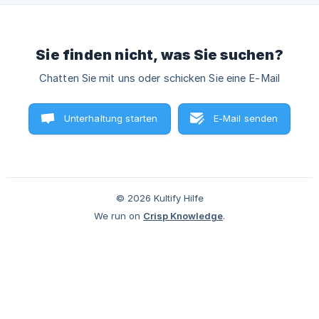
(https://storage.crisp.chat/users/helpdesk/website/a6cefa3
fb1330
Sie finden nicht, was Sie suchen?
Chatten Sie mit uns oder schicken Sie eine E-Mail
Unterhaltung starten
E-Mail senden
© 2026 Kultify Hilfe
We run on
Crisp Knowledge
.